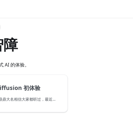
智障
 AI 的体验。
eDiffusion 初体验
StableDiffusion 鼎鼎大名相信大家都听过，最近我正好有作图的需求，就想试试看用它生成的图片能否直接用到我的程序中。