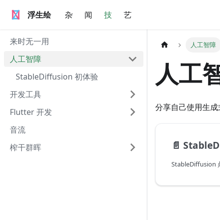
浮生绘
浮生绘
杂
闻
技
艺
来时无一用
人工智障
人工智障
人工
StableDiffusion 初体验
开发工具
分享自己使用生成式
Flutter 开发
音流
📄️ Stabl
榨干群晖